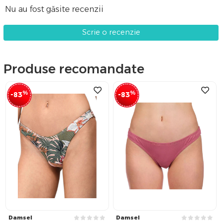
Nu au fost găsite recenzii
Scrie o recenzie
Produse recomandate
%
%
-83
-83
Damsel
Damsel