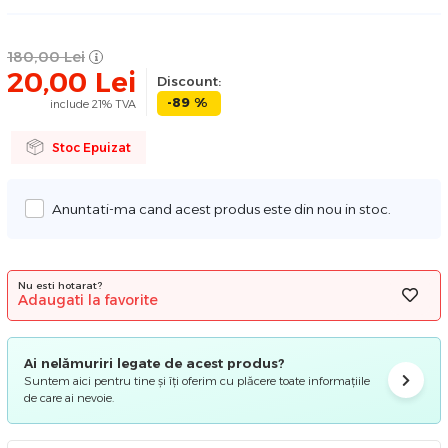
180,00
Lei
20,00
Lei
Discount:
-89 %
include 21% TVA
Stoc Epuizat
Anuntati-ma cand acest produs este din nou in stoc.
Nu esti hotarat?
Adaugati la favorite
Ai nelămuriri legate de acest produs?
Suntem aici pentru tine și îți oferim cu plăcere toate informațiile
de care ai nevoie.