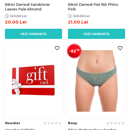
Bikini Damsel Sandstone
Bikini Damsel Flat Rib Phlox
Leaves Pale Almond
Pink
120,00
Lei
120,00
Lei
20,00
Lei
21,00
Lei
VEZI VARIANTE
VEZI VARIANTE
%
-82
Voucher
Roxy
Voucher CADOU
Bikini Bottom Roxy Garden