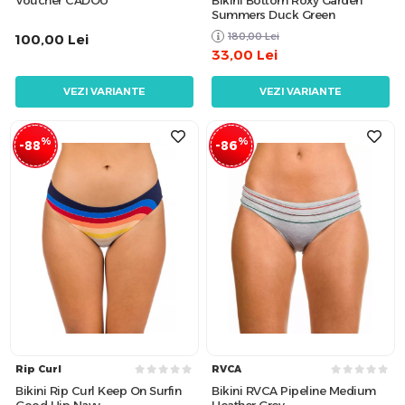
Summers Duck Green
180,00
Lei
100,00
Lei
33,00
Lei
VEZI VARIANTE
VEZI VARIANTE
%
%
-88
-86
Rip Curl
RVCA
Bikini Rip Curl Keep On Surfin
Bikini RVCA Pipeline Medium