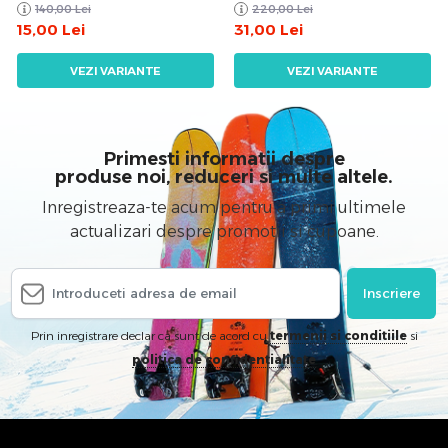
140,00
Lei
220,00
Lei
15,00
Lei
31,00
Lei
VEZI VARIANTE
VEZI VARIANTE
Primesti informatii despre
produse noi, reduceri si multe altele.
Inregistreaza-te acum pentru a primi ultimele
actualizari despre promotii si cupoane.
Inscriere
Prin inregistrare declar ca sunt de acord cu
termenii si conditiile
si
politica de confidentialitate