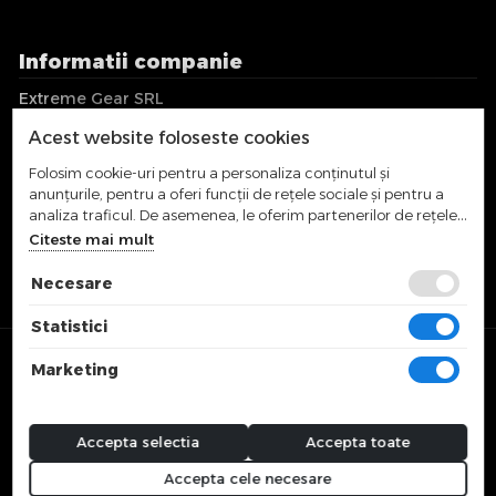
Informatii companie
Extreme Gear SRL
CUI: RO36018017
Acest website foloseste cookies
EUID: J2016001744122
Strada Campina, Nr. 60B
Folosim cookie-uri pentru a personaliza conținutul și
Cluj-Napoca, Romania
anunțurile, pentru a oferi funcții de rețele sociale și pentru a
analiza traficul. De asemenea, le oferim partenerilor de rețele
sociale, de publicitate și de analize informații cu privire la
office@extremegear.ro
Citeste mai mult
modul în care folosiți site-ul nostru. Aceștia le pot combina cu
alte informații oferite de dvs. sau culese în urma folosirii
Necesare
serviciilor lor.
Statistici
© 2025 SNOWBOARDPRO J12/1744/2016 | RO36018017 | Preturile
Marketing
afisate includ TVA.
Accepta selectia
Accepta toate
Accepta cele necesare