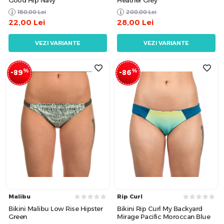
Good Hip Navy
Heather Grey
180,00
Lei
200,00
Lei
22,00
Lei
28,00
Lei
VEZI VARIANTE
VEZI VARIANTE
%
%
-89
-86
Malibu
Rip Curl
Bikini Malibu Low Rise Hipster
Bikini Rip Curl My Backyard
Green
Mirage Pacific Moroccan Blue