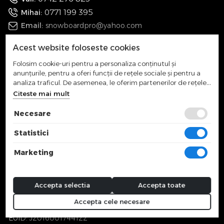
0771 199 395
Mihai:
Email:
snowboardpro@yahoo.com
Acest website foloseste cookies
Utile
Folosim cookie-uri pentru a personaliza conținutul și
anunțurile, pentru a oferi funcții de rețele sociale și pentru a
Despre SnowboardPRO
analiza traficul. De asemenea, le oferim partenerilor de rețele
Politica de confidențialitate
sociale, de publicitate și de analize informații cu privire la
Citeste mai mult
Politica Cookies
modul în care folosiți site-ul nostru. Aceștia le pot combina cu
Conditii de garantie
alte informații oferite de dvs. sau culese în urma folosirii
Necesare
serviciilor lor.
Termeni si Conditii
Statistici
Livrari
Retururi
Marketing
Informatii companie
Accepta selectia
Accepta toate
Extreme Gear SRL
Accepta cele necesare
CUI: RO36018017
EUID: J2016001744122