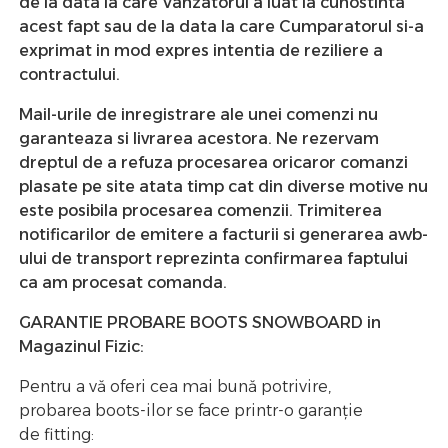
de la data la care Vanzatorul a luat la cunostinta
acest fapt sau de la data la care Cumparatorul si-a
exprimat in mod expres intentia de reziliere a
contractului.
Mail-urile de inregistrare ale unei comenzi nu
garanteaza si livrarea acestora. Ne rezervam
dreptul de a refuza procesarea oricaror comanzi
plasate pe site atata timp cat din diverse motive nu
este posibila procesarea comenzii. Trimiterea
notificarilor de emitere a facturii si generarea awb-
ului de transport reprezinta confirmarea faptului
ca am procesat comanda.
GARANTIE PROBARE BOOTS SNOWBOARD in
Magazinul Fizic:
Pentru a vă oferi cea mai bună potrivire,
probarea
boots-ilor
se face printr-o garanție
de
fitting
: