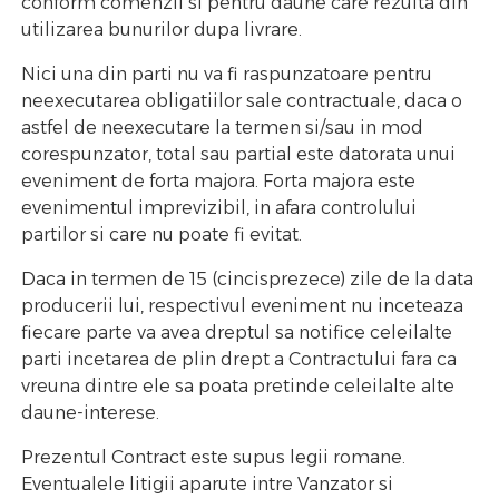
conform comenzii si pentru daune care rezulta din
utilizarea bunurilor dupa livrare.
Nici una din parti nu va fi raspunzatoare pentru
neexecutarea obligatiilor sale contractuale, daca o
astfel de neexecutare la termen si/sau in mod
corespunzator, total sau partial este datorata unui
eveniment de forta majora. Forta majora este
evenimentul imprevizibil, in afara controlului
partilor si care nu poate fi evitat.
Daca in termen de 15 (cincisprezece) zile de la data
producerii lui, respectivul eveniment nu inceteaza
fiecare parte va avea dreptul sa notifice celeilalte
parti incetarea de plin drept a Contractului fara ca
vreuna dintre ele sa poata pretinde celeilalte alte
daune-interese.
Prezentul Contract este supus legii romane.
Eventualele litigii aparute intre Vanzator si