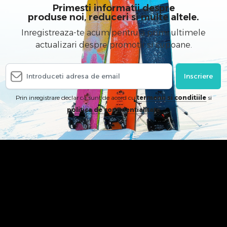
Primesti informatii despre
produse noi, reduceri si multe altele.
Inregistreaza-te acum pentru a primi ultimele
actualizari despre promotii si cupoane.
Inscriere
Prin inregistrare declar ca sunt de acord cu
termenii si conditiile
si
politica de confidentialitate