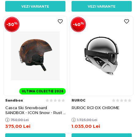
VEZI VARIANTE
VEZI VARIANTE
%
%
-50
-40
ULTIMA COLECTIE 2026
Sandbox
RUROC
Casca Ski Snowboard
RUROC RG1-DX CHROME
SANDBOX - ICON Snow - Rust /
M
750,00
Lei
1.725,00
Lei
375,00
Lei
1.035,00
Lei