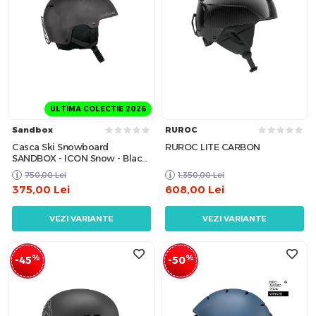
ULTIMA COLECTIE 2026
Sandbox
RUROC
Casca Ski Snowboard
RUROC LITE CARBON
SANDBOX - ICON Snow - Black
Camo
750,00
Lei
1.350,00
Lei
375,00
Lei
608,00
Lei
VEZI VARIANTE
VEZI VARIANTE
%
%
-45
-50