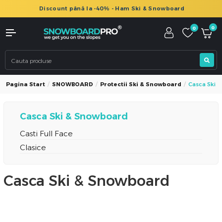
Discount până la -40% - Ham Ski & Snowboard
0
0
Pagina Start
SNOWBOARD
Protectii Ski & Snowboard
Casca Ski 
Casca Ski & Snowboard
Casti Full Face
Clasice
Casca Ski & Snowboard