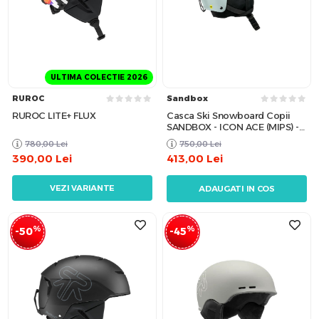
ULTIMA COLECTIE 2026
RUROC
Sandbox
RUROC LITE+ FLUX
Casca Ski Snowboard Copii
SANDBOX - ICON ACE (MIPS) -
Dusty Mint W24
780,00
Lei
750,00
Lei
390,00
Lei
413,00
Lei
VEZI VARIANTE
ADAUGATI IN COS
%
%
-50
-45