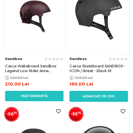
Sandbox
Sandbox
Casca Wakeboard Sandbox
Casca Skateboard SANDBOX -
Legend Low Rider Anna
ICON / Street - Black M
Nikstad Matte
420,00
Lei
320,00
Lei
210,00
Lei
160,00
Lei
VEZI VARIANTE
ADAUGATI IN COS
%
%
-50
-55