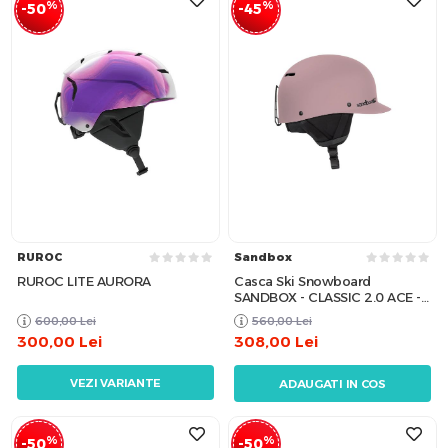
%
%
-50
-45
RUROC
Sandbox
RUROC LITE AURORA
Casca Ski Snowboard
SANDBOX - CLASSIC 2.0 ACE -
Dusty Pink
600,00
Lei
560,00
Lei
300,00
Lei
308,00
Lei
VEZI VARIANTE
ADAUGATI IN COS
%
%
-50
-50