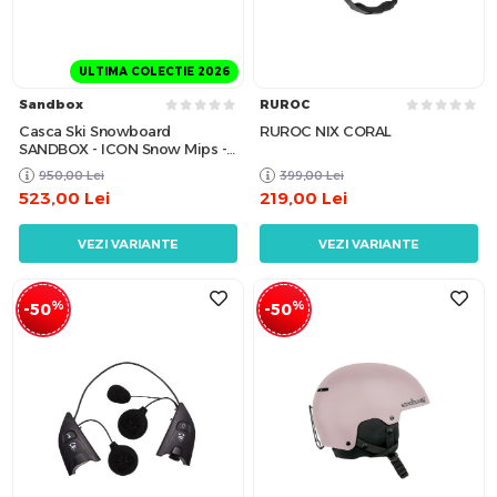
ULTIMA COLECTIE 2026
Sandbox
RUROC
Casca Ski Snowboard
RUROC NIX CORAL
SANDBOX - ICON Snow Mips -
Black
950,00
Lei
399,00
Lei
523,00
Lei
219,00
Lei
VEZI VARIANTE
VEZI VARIANTE
%
%
-50
-50