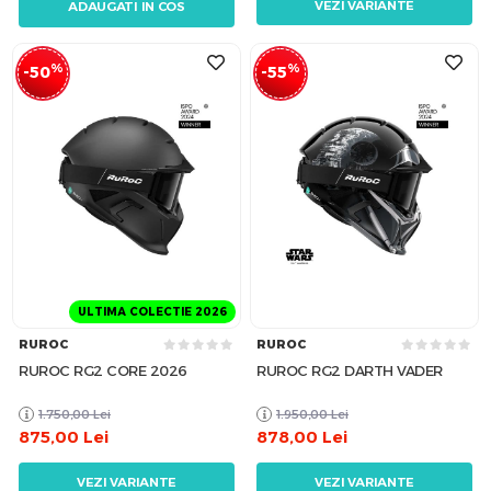
VEZI VARIANTE
ADAUGATI IN COS
%
%
-50
-55
ULTIMA COLECTIE 2026
RUROC
RUROC
RUROC RG2 CORE 2026
RUROC RG2 DARTH VADER
1.750,00
Lei
1.950,00
Lei
875,00
Lei
878,00
Lei
VEZI VARIANTE
VEZI VARIANTE