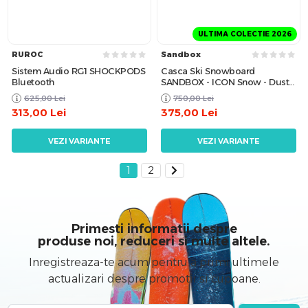
ULTIMA COLECTIE 2026
RUROC
Sandbox
Sistem Audio RG1 SHOCKPODS
Casca Ski Snowboard
Bluetooth
SANDBOX - ICON Snow - Dusty
Pink
625,00
Lei
750,00
Lei
313,00
Lei
375,00
Lei
VEZI VARIANTE
VEZI VARIANTE
1
2
Primesti informatii despre
produse noi, reduceri si multe altele.
Inregistreaza-te acum pentru a primi ultimele
actualizari despre promotii si cupoane.