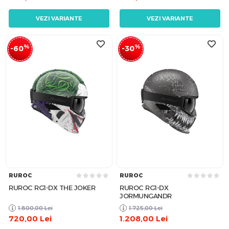
VEZI VARIANTE
VEZI VARIANTE
%
%
-60
-30
RUROC
RUROC
RUROC RG1-DX THE JOKER
RUROC RG1-DX
JORMUNGANDR
1.800,00
Lei
1.725,00
Lei
720,00
Lei
1.208,00
Lei