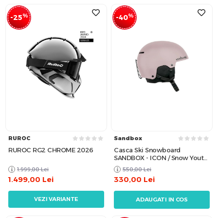
%
%
-25
-40
RUROC
Sandbox
RUROC RG2 CHROME 2026
Casca Ski Snowboard
SANDBOX - ICON / Snow Youth
Dusty Pink W25
1.999,00
Lei
550,00
Lei
1.499,00
Lei
330,00
Lei
VEZI VARIANTE
ADAUGATI IN COS