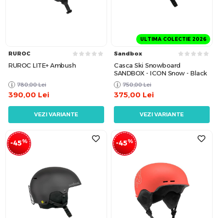
ULTIMA COLECTIE 2026
RUROC
Sandbox
RUROC LITE+ Ambush
Casca Ski Snowboard
SANDBOX - ICON Snow - Black
780,00
Lei
750,00
Lei
390,00
Lei
375,00
Lei
VEZI VARIANTE
VEZI VARIANTE
%
%
-45
-45