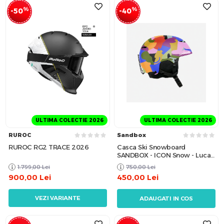
%
%
-50
-40
ULTIMA COLECTIE 2026
ULTIMA COLECTIE 2026
RUROC
Sandbox
RUROC RG2 TRACE 2026
Casca Ski Snowboard
SANDBOX - ICON Snow - Lucas
Beaufort Colour / M
1.799,00
Lei
750,00
Lei
900,00
Lei
450,00
Lei
VEZI VARIANTE
ADAUGATI IN COS