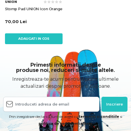
UNION
Stomp Pad UNION Icon Orange
70,00
Lei
ADAUGATI IN COS
Primesti informatii despre
produse noi, reduceri si multe altele.
Inregistreaza-te acum pentru a primi ultimele
actualizari despre promotii si cupoane.
Inscriere
Prin inregistrare declar ca sunt de acord cu
termenii si conditiile
si
politica de confidentialitate