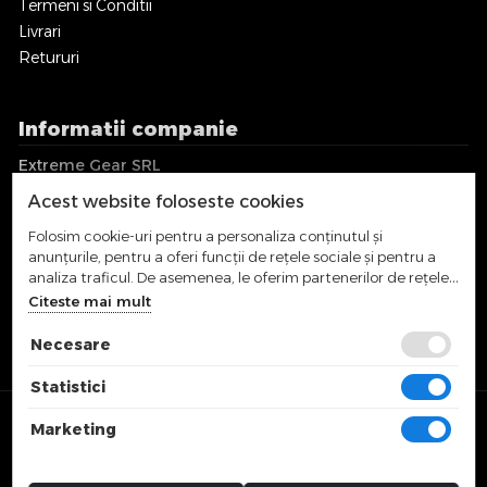
Termeni si Conditii
Livrari
Retururi
Informatii companie
Extreme Gear SRL
CUI: RO36018017
Acest website foloseste cookies
EUID: J2016001744122
Strada Campina, Nr. 60B
Folosim cookie-uri pentru a personaliza conținutul și
Cluj-Napoca, Romania
anunțurile, pentru a oferi funcții de rețele sociale și pentru a
analiza traficul. De asemenea, le oferim partenerilor de rețele
sociale, de publicitate și de analize informații cu privire la
office@extremegear.ro
Citeste mai mult
modul în care folosiți site-ul nostru. Aceștia le pot combina cu
alte informații oferite de dvs. sau culese în urma folosirii
Necesare
serviciilor lor.
Statistici
© 2025 SNOWBOARDPRO J12/1744/2016 | RO36018017 | Preturile
Marketing
afisate includ TVA.