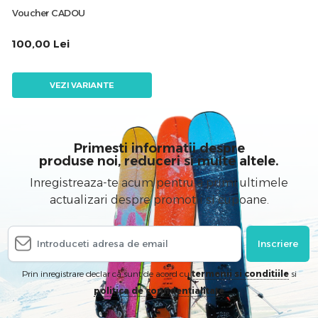
Voucher CADOU
100,00
Lei
VEZI VARIANTE
Primesti informatii despre
produse noi, reduceri si multe altele.
Inregistreaza-te acum pentru a primi ultimele
actualizari despre promotii si cupoane.
Inscriere
Prin inregistrare declar ca sunt de acord cu
termenii si conditiile
si
politica de confidentialitate