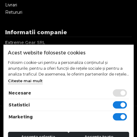
Livrari
Retururi
Informatii companie
Extreme Gear SRL
CUI: RO36018017
Acest website foloseste cookies
EUID: J2016001744122
Strada Campina, Nr. 60B
Folosim cookie-uri pentru a personaliza conținutul și
Cluj-Napoca, Romania
anunțurile, pentru a oferi funcții de rețele sociale și pentru a
analiza traficul. De asemenea, le oferim partenerilor de rețele
sociale, de publicitate și de analize informații cu privire la
office@extremegear.ro
Citeste mai mult
modul în care folosiți site-ul nostru. Aceștia le pot combina cu
alte informații oferite de dvs. sau culese în urma folosirii
Necesare
serviciilor lor.
Statistici
© 2025 SNOWBOARDPRO J12/1744/2016 | RO36018017 | Preturile
Marketing
afisate includ TVA.
Accepta selectia
Accepta toate