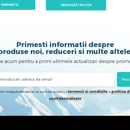
I VARIANTE
ADAUGATI IN COS
Primesti informatii despre
produse noi, reduceri si multe altele
te acum pentru a primi ultimele actualizari despre promo
Insc
rin inregistrare declar ca sunt de acord cu
termenii si conditiile
si
politica d
confidentialitate