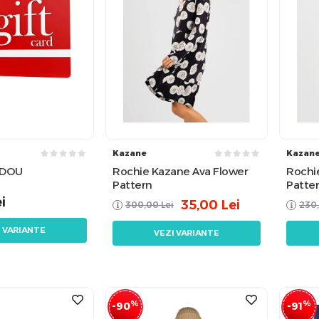
Kazane
Kazan
ADOU
Rochie Kazane Ava Flower
Rochi
Pattern
Patte
i
35,00
Lei
300,00
Lei
230
I VARIANTE
VEZI VARIANTE
%
%
-90
-91