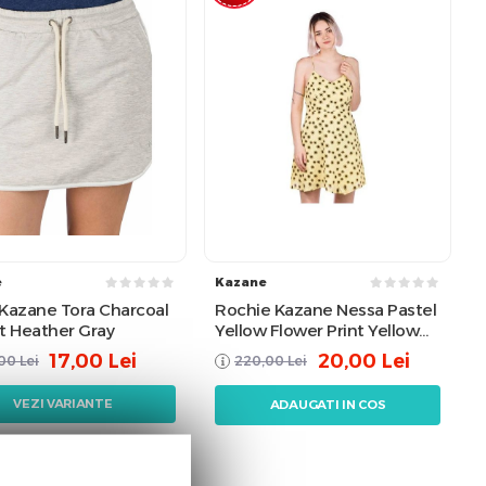
e
Kazane
 Kazane Tora Charcoal
Rochie Kazane Nessa Pastel
t Heather Gray
Yellow Flower Print Yellow
XL
17,00
Lei
20,00
Lei
,00
Lei
220,00
Lei
VEZI VARIANTE
ADAUGATI IN COS