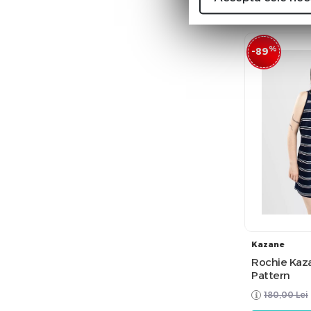
%
-89
Kazane
Rochie Kaza
Pattern
180,00
Lei