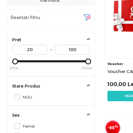
mai multe...
Resetati filtru
Pret
–
Voucher
20Lei
100Lei
Voucher C
100,00
Le
Stare Produs
VEZ
NOU
Sex
Femei
%
-88