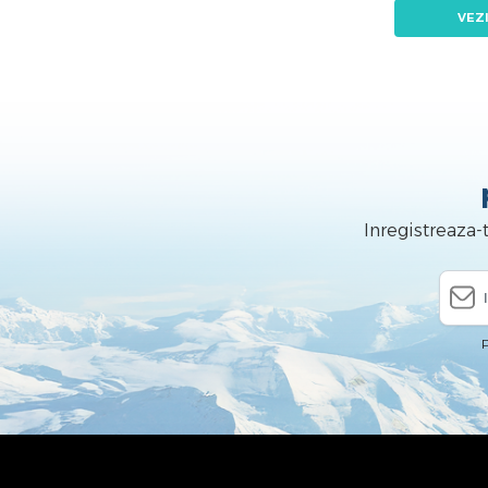
VEZ
Inregistreaza-
P