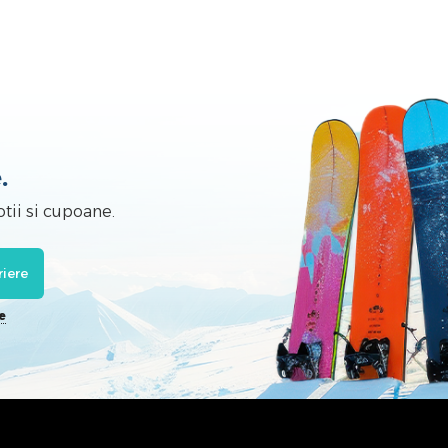
.
tii si cupoane.
riere
e