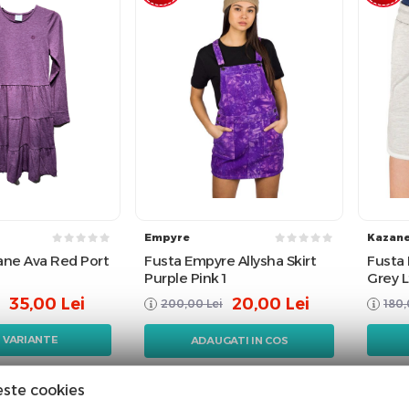
Empyre
Kazan
ane Ava Red Port
Fusta Empyre Allysha Skirt
Fusta
Purple Pink 1
Grey L
35,00
Lei
20,00
Lei
200,00
Lei
180
I VARIANTE
ADAUGATI IN COS
este cookies