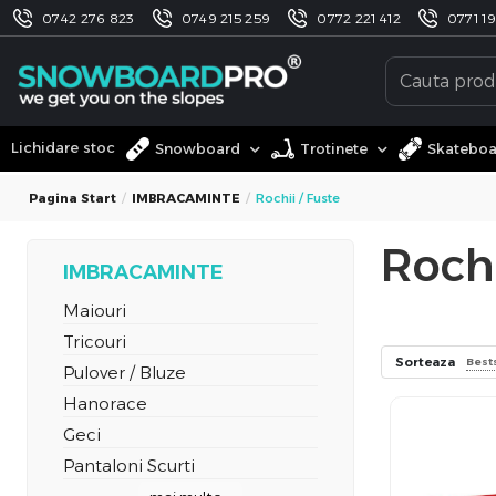
0742 276 823
0749 215 259
0772 221 412
0771 1
Lichidare stoc
Snowboard
Trotinete
Skatebo
Pagina Start
IMBRACAMINTE
Rochii / Fuste
Rochi
IMBRACAMINTE
Maiouri
Tricouri
Sorteaza
Bests
Pulover / Bluze
Hanorace
Geci
Pantaloni Scurti