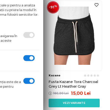
iale și pentru a analiza
%
-91
ii cu privire la modul în
a folosirii serviciilor lor.
navigarea în
ă aceste
e
Kazane
e Kazane Nessa Port
Fusta Kazane Tora Charcoal
enţia este de a
Red Print
Grey Lt Heather Gray
ase pentru
20,00
Lei
15,00
Lei
,00
Lei
160,00
Lei
VEZI VARIANTE
VEZI VARIANTE