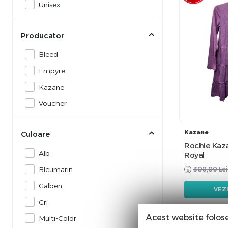
Unisex
Producator
Bleed
Empyre
Kazane
Voucher
Kazane
Culoare
Rochie Kaz
Alb
Royal
Bleumarin
300,00
Lei
Galben
VEZ
Gri
Acest website folos
Multi-Color