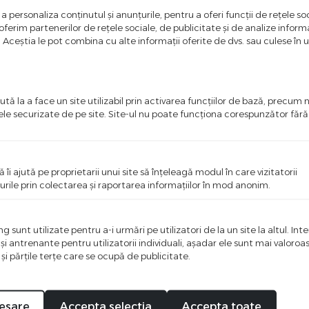
a personaliza conținutul și anunțurile, pentru a oferi funcții de rețele soc
%
%
-89
-90
ferim partenerilor de rețele sociale, de publicitate și de analize informaț
u. Aceștia le pot combina cu alte informații oferite de dvs. sau culese în urm
tă la a face un site utilizabil prin activarea funcţiilor de bază, precum 
ele securizate de pe site. Site-ul nu poate funcţiona corespunzător făr
ă îi ajută pe proprietarii unui site să înţeleagă modul în care vizitatorii
urile prin colectarea şi raportarea informaţiilor în mod anonim.
Empyre
Kazan
ane Lana Red
Rochie Empyre Dove Dress
Rochi
 sunt utilizate pentru a-i urmări pe utilizatori de la un site la altul. Int
Violet
Royal 
 şi antrenante pentru utilizatorii individuali, aşadar ele sunt mai valoro
 şi părţile terţe care se ocupă de publicitate.
25,00
Lei
20,00
Lei
180,00
Lei
200
I VARIANTE
VEZI VARIANTE
esare
Accepta selectia
Accepta toate