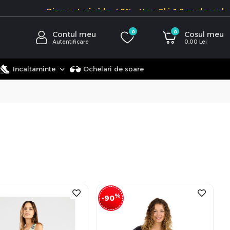
Discount până la -40% - Ham Ski & Snowboard
0
0
Contul meu
Cosul meu
Autentificare
0,00
Lei
Incaltaminte
Ochelari de soare
%
-90