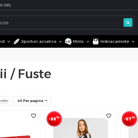
99 395
ard
Sporturi acvatice
Moto
Imbracaminte
i / Fuste
40 Per pagina
eller
%
%
-88
-87