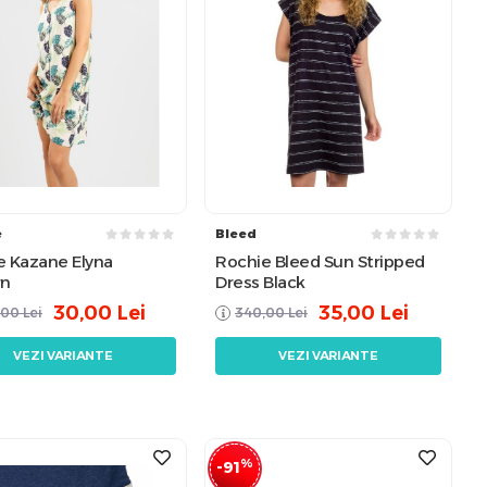
e
Bleed
e Kazane Elyna
Rochie Bleed Sun Stripped
rn
Dress Black
30,00
Lei
35,00
Lei
,00
Lei
340,00
Lei
VEZI VARIANTE
VEZI VARIANTE
%
-91