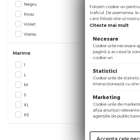
Negru
Folosim cookie-uri pentru 
%
-89
traficul. De asemenea, le o
Rosu
care folosiți site-ul nostr
Violet
Citeste mai mult
Visiniu
Necesare
Cookie-urile necesare aju
pagină şi accesul la zon
Marime
cookie-uri.
1
Statistici
L
Cookie-urile de statistic
interacţionează cu site-
M
S
Kazane
Marketing
Rochie Kaz
Cookie-urile de marketing
XL
afişa anunţuri relevante
XS
agenţiile de puiblicitate
230,00
Lei
VEZ
Accepta cele nec