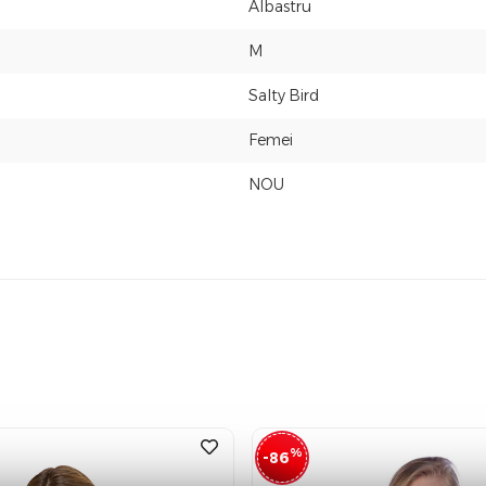
Albastru
M
Salty Bird
Femei
NOU
%
-86