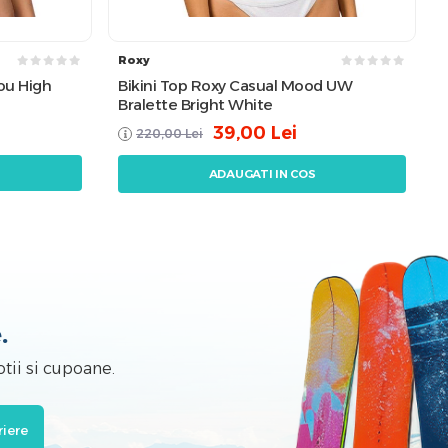
Roxy
You High
Bikini Top Roxy Casual Mood UW
Bralette Bright White
39,00
Lei
220,00
Lei
ADAUGATI IN COS
.
tii si cupoane.
riere