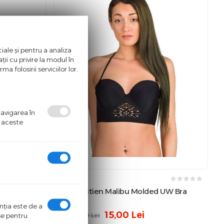
iale și pentru a analiza
ii cu privire la modul în
a folosirii serviciilor lor.
navigarea în
ă aceste
Malibu
vival Sun
Bikini Sutien Malibu Molded UW Bra
Black
enţia este de a
15,00
Lei
ase pentru
160,00
Lei