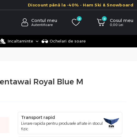
Discount până la -40% - Ham Ski & Snowboard
0
0
Contul meu
Cosul meu
Autentificare
0,00
Lei
Incaltaminte
Ochelari de soare
 Mentawai Royal Blue M
Transport rapid
Livrare rapida pentru produsele aflate in stocul
fizic