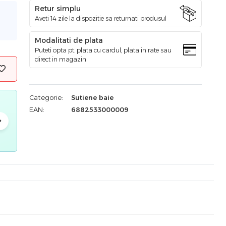
Retur simplu
Aveti 14 zile la dispozitie sa returnati produsul
Modalitati de plata
Puteti opta pt. plata cu cardul, plata in rate sau
direct in magazin
Categorie:
Sutiene baie
EAN:
6882533000009