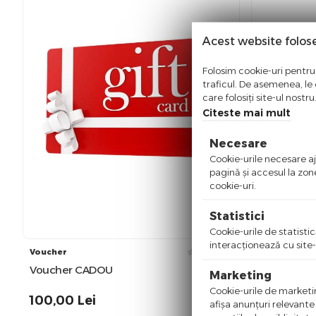
Acest website folos
Folosim cookie-uri pentru 
traficul. De asemenea, le o
care folosiți site-ul nostr
Citeste mai mult
Necesare
Cookie-urile necesare aju
pagină şi accesul la zon
cookie-uri.
Statistici
Cookie-urile de statistic
interacţionează cu site-
Voucher
Damsel
Voucher CADOU
Bikini Top
Marketing
Pale Almo
Cookie-urile de marketing
100,00
Lei
afişa anunţuri relevante
160,00
Lei