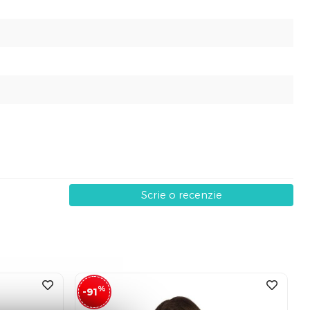
Scrie o recenzie
%
-91