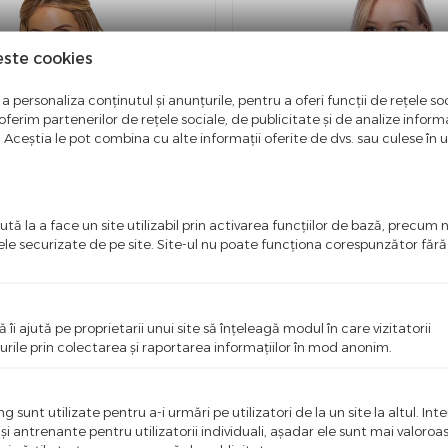
este cookies
a personaliza conținutul și anunțurile, pentru a oferi funcții de rețele soc
ferim partenerilor de rețele sociale, de publicitate și de analize informaț
u. Aceștia le pot combina cu alte informații oferite de dvs. sau culese în urm
tă la a face un site utilizabil prin activarea funcţiilor de bază, precum 
ele securizate de pe site. Site-ul nu poate funcţiona corespunzător făr
ă îi ajută pe proprietarii unui site să înţeleagă modul în care vizitatorii
urile prin colectarea şi raportarea informaţiilor în mod anonim.
Rip Curl
 Damsel Sandstone Leaves
Bikini Sutien Rip Curl Surf Re
nd
Stripe Halter Ibis Rose
 sunt utilizate pentru a-i urmări pe utilizatori de la un site la altul. Int
16,00
Lei
31,00
Lei
 şi antrenante pentru utilizatorii individuali, aşadar ele sunt mai valoro
220,00
Lei