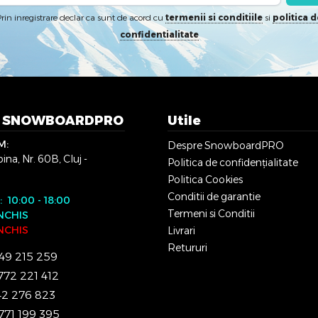
rin inregistrare declar ca sunt de acord cu
termenii si conditiile
si
politica d
confidentialitate
n SNOWBOARDPRO
Utile
M:
Despre SnowboardPRO
na, Nr. 60B, Cluj -
Politica de confidențialitate
Politica Cookies
Conditii de garantie
i: 10:00 - 18:00
Termeni si Conditii
NCHIS
INCHIS
Livrari
Retururi
49 215 259
772 221 412
2 276 823
771 199 395