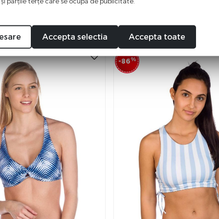
 şi părţile terţe care se ocupă de publicitate.
VEZI VARIANTE
VEZI VARIANTE
esare
Accepta selectia
Accepta toate
%
-86