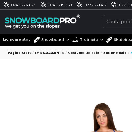
0742 276 823
0749 215 259
0772 221 412
0771 1
Lichidare stoc
Snowboard
Trotinete
Skatebo
Pagina Start
IMBRACAMINTE
Costume De Baie
Sutiene Baie