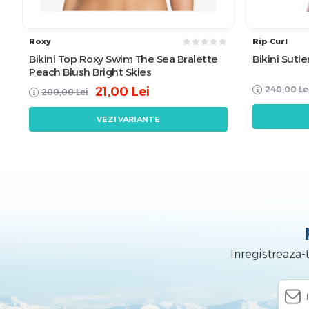
Roxy
Rip Curl
Bikini Top Roxy Swim The Sea Bralette
Bikini Sutie
Peach Blush Bright Skies
240,00
Le
21,00
Lei
200,00
Lei
VEZI VARIANTE
Inregistreaza-