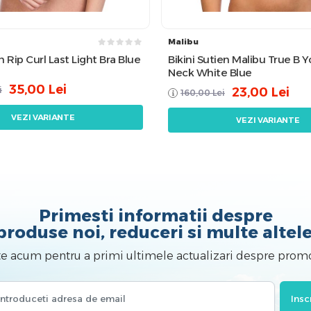
Malibu
n Rip Curl Last Light Bra Blue
Bikini Sutien Malibu True B 
Neck White Blue
35,00
Lei
i
23,00
Lei
160,00
Lei
VEZI VARIANTE
VEZI VARIANTE
Primesti informatii despre
produse noi, reduceri si multe altele
te acum pentru a primi ultimele actualizari despre promo
Insc