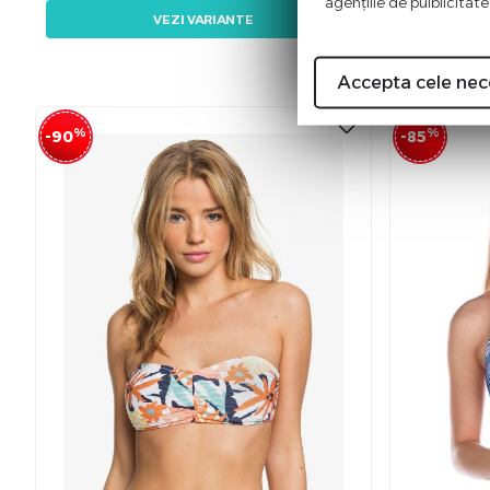
agenţiile de puiblicitate
VEZI VARIANTE
Accepta cele nec
%
%
-90
-85