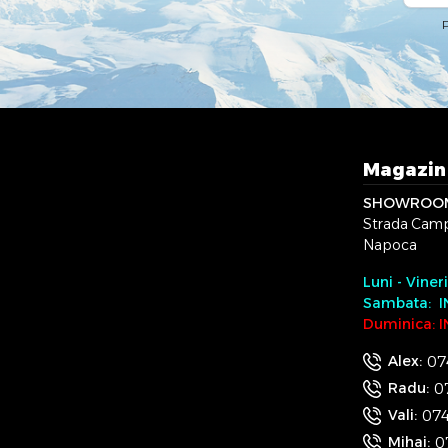
P
Magazi
SHOWROO
Strada Campi
Napoca
Luni - Viner
Sambata: I
Duminica: 
07
Alex:
0
Radu:
074
Vali:
0
Mihai: