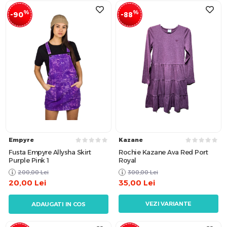
%
%
-90
-88
Empyre
Kazane
Fusta Empyre Allysha Skirt
Rochie Kazane Ava Red Port
Purple Pink 1
Royal
200,00
Lei
300,00
Lei
20,00
Lei
35,00
Lei
VEZI VARIANTE
ADAUGATI IN COS