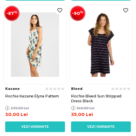
%
%
-87
-90
Kazane
Bleed
Rochie Kazane Elyna Pattern
Rochie Bleed Sun Stripped
Dress Black
230,00
Lei
340,00
Lei
30,00
Lei
35,00
Lei
VEZI VARIANTE
VEZI VARIANTE