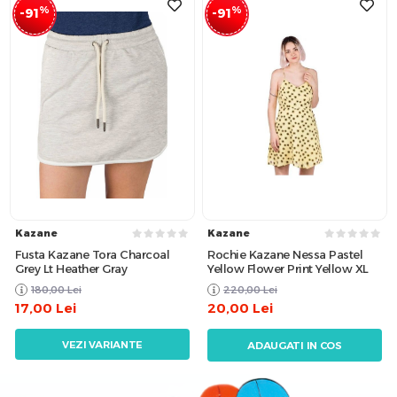
%
%
-91
-91
Kazane
Kazane
Fusta Kazane Tora Charcoal
Rochie Kazane Nessa Pastel
Grey Lt Heather Gray
Yellow Flower Print Yellow XL
180,00
Lei
220,00
Lei
17,00
Lei
20,00
Lei
VEZI VARIANTE
ADAUGATI IN COS