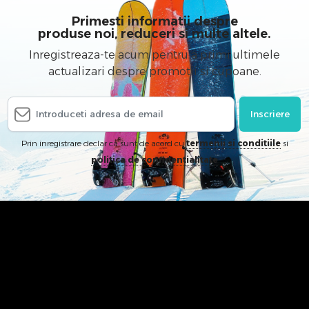
Primesti informatii despre
produse noi, reduceri si multe altele.
Inregistreaza-te acum pentru a primi ultimele
actualizari despre promotii si cupoane.
Inscriere
Prin inregistrare declar ca sunt de acord cu
termenii si conditiile
si
politica de confidentialitate