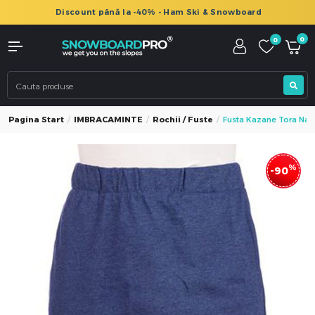
Discount până la -40% - Ham Ski & Snowboard
0
0
Pagina Start
IMBRACAMINTE
Rochii / Fuste
Fusta Kazane Tora Navy
%
-90