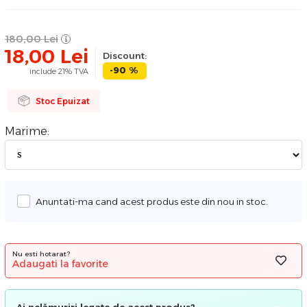
180,00
Lei
18,00
Lei
Discount:
-90 %
include 21% TVA
Stoc Epuizat
Marime:
Anuntati-ma cand acest produs este din nou in stoc.
Nu esti hotarat?
Adaugati la favorite
Ai nelămuriri legate de acest produs?