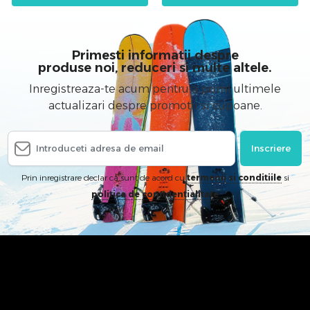
Primesti informatii despre
produse noi, reduceri si multe altele.
Inregistreaza-te acum pentru a primi ultimele
actualizari despre promotii si cupoane.
Inscriere
Prin inregistrare declar ca sunt de acord cu
termenii si conditiile
si
politica de confidentialitate