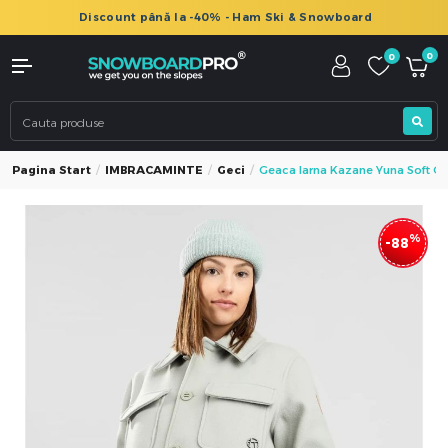
Discount până la -40% - Ham Ski & Snowboard
0
0
Pagina Start
IMBRACAMINTE
Geci
Geaca Iarna Kazane Yuna Soft G
%
-88