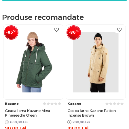
Produse recomandate
%
%
-85
-86
Kazane
Kazane
Geaca Iarna Kazane Mina
Geaca Iarna Kazane Patton
Pineneedle Green
Incense Brown
600,00
Lei
700,00
Lei
90,00
Lei
99,00
Lei