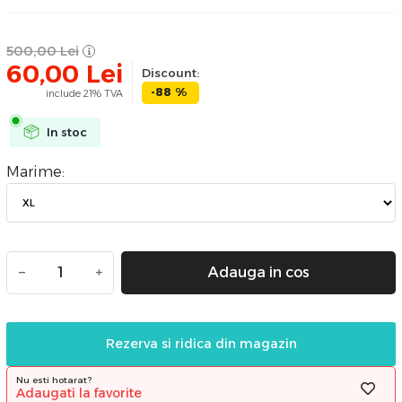
500,00
Lei
60,00
Lei
Discount:
-88 %
include 21% TVA
In stoc
Marime:
−
+
Adauga in cos
Rezerva si ridica din magazin
Nu esti hotarat?
Adaugati la favorite