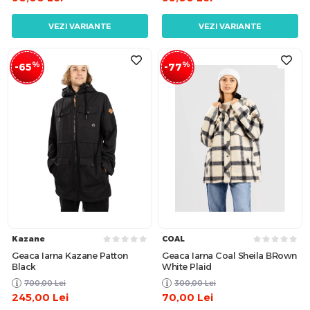
VEZI VARIANTE
VEZI VARIANTE
%
%
-65
-77
Kazane
COAL
Geaca Iarna Kazane Patton
Geaca Iarna Coal Sheila BRown
Black
White Plaid
700,00
Lei
300,00
Lei
245,00
Lei
70,00
Lei