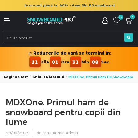
Discount până la -30% - Legături Snowboard
0
0
☼
Reducerile de vară se termină în:
21
01
31
06
Zile
Ore
Min
Sec
Pagina Start
Ghidul Riderului
MDXOne. Primul Ham De Snowboard Pen
MDXOne. Primul ham de
snowboard pentru copii din
lume
30/04/2025
de catre Admin Admin