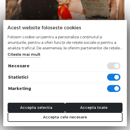
Acest website foloseste cookies
Folosim cookie-uri pentru a personaliza conținutul și
anunțurile, pentru a oferi funcții de rețele sociale și pentru a
analiza traficul. De asemenea, le oferim partenerilor de rețele
sociale, de publicitate și de analize informații cu privire la
Citeste mai mult
modul în care folosiți site-ul nostru. Aceștia le pot combina cu
alte informații oferite de dvs. sau culese în urma folosirii
Necesare
serviciilor lor.
Statistici
Balaclave
Un design al balaclavelor nou si imbunatatit
Mentine-ti confortul termic cu balaclavele MDXONE din
Marketing
material Polar Fleece care se pun peste casca Material polar
fleece moale si care se intinde usor Protectie integrala pentru
fata (full face) si/sau protectie in zona gatului Respirabila & se
Accepta selectia
Accepta toate
usuca rapid Coarda elastica ajustabila care permite ajustarea
pentru a asezare mai stransa sau mai larga
Accepta cele necesare