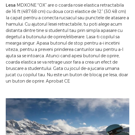
Lesa
MDXONE “OX” are o coarda rosie elastica retractabila
de 16 ft (487.68 cm) cu doua corzi elastice de 12” (30.48 cm)
la capat pentru a conecta rucsacul sau punctele de atasare a
hamului. Cu ajutorul lesei retractabile, tu poti alege acum
distanta dintre tine si studentul tau prin simpla apasare cu
degetul a butonului de oprire/eliberare. Lasa-ti copilul sa
mearga singur. Apasa butonul de stop pentru a-i incetini
viteza, pentru a preveni prinderea canturilor sau pentru a-l
ajuta sa se intoarca. Atunci cand apesi butonul de oprire,
coarda elastica se va retrage usor fara a crea un efect de
bruscare a studentului. Gata cu jocul de-a jucaria umana
jucat cu copilul tau. Nu este un buton de blocaj pe lesa, doar
un buton de oprire. Aprobat CE