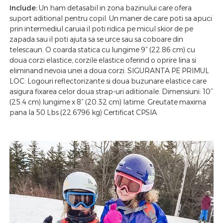
Include:
Un ham detasabil in zona bazinului care ofera
suport aditional pentru copil. Un maner de care poti sa apuci
prin intermediul caruia il poti ridica pe micul skior de pe
zapada sau il poti ajuta sa se urce sau sa coboare din
telescaun. O coarda statica cu lungime 9” (22.86 cm) cu
doua corzi elastice, corzile elastice oferind o oprire lina si
eliminand nevoia unei a doua corzi. SIGURANTA PE PRIMUL
LOC: Logouri reflectorizante si doua buzunare elastice care
asigura fixarea celor doua strap-uri aditionale. Dimensiuni: 10”
(25.4 cm) lungime x 8” (20.32 cm) latime. Greutate maxima
pana la 50 Lbs (22.6796 kg) Certificat CPSIA