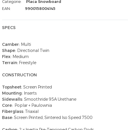
Categorie:
Placa Snowboard
EAN:
9900158004145
SPECS
Camber:
Multi
Shape:
Directional Twin
Flex:
Medium
Terrain:
Freestyle
CONSTRUCTION
Topsheet:
Screen Printed
Mounting:
Inserts
Sidewalls:
Smoothride 95A Urethane
Core:
Poplar + Paulownia
Fiberglass:
Triaxial
Base:
Screen Printed, Sintered Iso Speed 7500
Carbon:
2 x Inertia Pre-Tensioned Carbon Rods