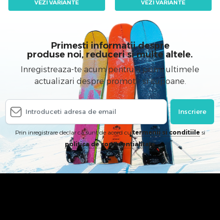
VEZI VARIANTE
VEZI VARIANTE
Primesti informatii despre
produse noi, reduceri si multe altele.
Inregistreaza-te acum pentru a primi ultimele
actualizari despre promotii si cupoane.
Inscriere
Prin inregistrare declar ca sunt de acord cu
termenii si conditiile
si
politica de confidentialitate