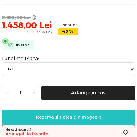
2.650,00
Lei
1.458,00
Lei
Discount:
-45 %
include 21% TVA
In stoc
Lungime Placa:
−
+
Adauga in cos
Rezerva si ridica din magazin
Nu esti hotarat?
Adaugati la favorite