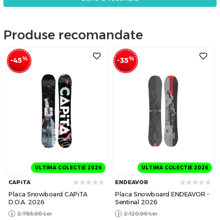
Produse recomandate
%
%
-45
-35
ULTIMA COLECTIE 2026
ULTIMA COLECTIE 2026
CAPiTA
ENDEAVOR
Placa Snowboard CAPiTA
Placa Snowboard ENDEAVOR -
D.O.A. 2026
Sentinal 2026
2.785,00
Lei
2.120,00
Lei