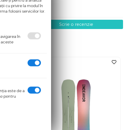
iale și pentru a analiza
ii cu privire la modul în
a folosirii serviciilor lor.
Scrie o recenzie
navigarea în
ă aceste
%
-55
enţia este de a
ase pentru