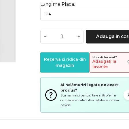
Lungime Placa:
−
+
Adauga in cos
Nu esti hotarat?
Rezerva si ridica din
Adaugati la
magazin
favorite
Ai nelămuriri legate de acest
produs?
Suntem aici pentru tine și îți oferim
cu plăcere toate informațiile de care ai
nevoie.