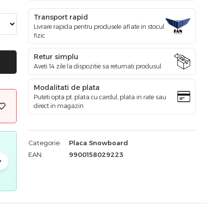
Transport rapid
Livrare rapida pentru produsele aflate in stocul
fizic
Retur simplu
Aveti 14 zile la dispozitie sa returnati produsul
Modalitati de plata
Puteti opta pt. plata cu cardul, plata in rate sau
direct in magazin
Categorie:
Placa Snowboard
EAN:
9900158029223