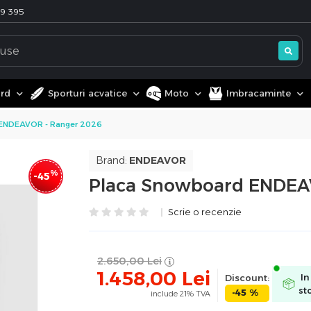
99 395
ard
Sporturi acvatice
Moto
Imbracaminte
ENDEAVOR - Ranger 2026
Brand:
ENDEAVOR
%
-45
Placa Snowboard ENDEA
Scrie o recenzie
2.650,00
Lei
1.458,00
Lei
Discount:
In
st
-45 %
include 21% TVA