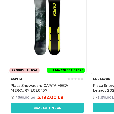
PRODUS UTILIZAT
ULTIMA COLECTIE 2026
CAPiTA
ENDEAVOR
Placa Snowboard CAPiTA MEGA
Placa Sno
MERCURY 2026 157
Legacy 20
3.192,00
Lei
4.560,00
Lei
3.130,00
L
ADAUGATI IN COS