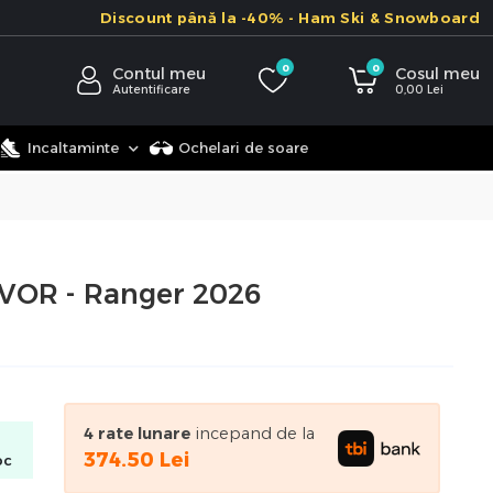
Discount până la -40% - Ham Ski & Snowboard
0
0
Contul meu
Cosul meu
Autentificare
0,00
Lei
Incaltaminte
Ochelari de soare
VOR - Ranger 2026
4
rate lunare
incepand de la
374.50
Lei
oc