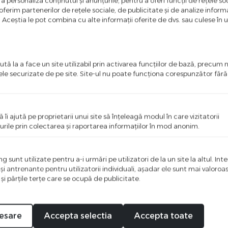
a personaliza conținutul și anunțurile, pentru a oferi funcții de rețele soc
ferim partenerilor de rețele sociale, de publicitate și de analize informaț
u. Aceștia le pot combina cu alte informații oferite de dvs. sau culese în urm
tă la a face un site utilizabil prin activarea funcţiilor de bază, precum 
ele securizate de pe site. Site-ul nu poate funcţiona corespunzător făr
%
-40
ă îi ajută pe proprietarii unui site să înţeleagă modul în care vizitatorii
urile prin colectarea şi raportarea informaţiilor în mod anonim.
 sunt utilizate pentru a-i urmări pe utilizatori de la un site la altul. Int
 şi antrenante pentru utilizatorii individuali, aşadar ele sunt mai valoro
 şi părţile terţe care se ocupă de publicitate.
esare
Accepta selectia
Accepta toate