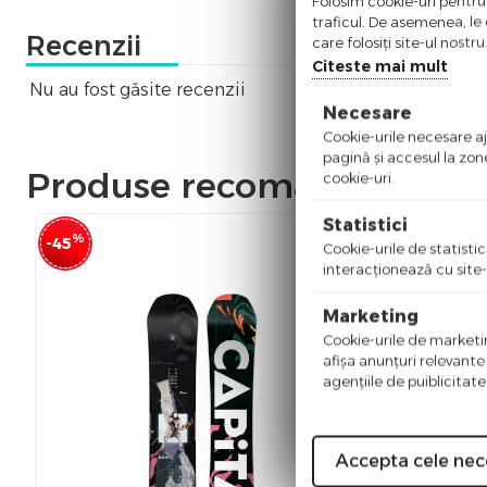
Folosim cookie-uri pentru 
traficul. De asemenea, le o
Recenzii
care folosiți site-ul nostr
Citeste mai mult
Nu au fost găsite recenzii
Necesare
Cookie-urile necesare aju
pagină şi accesul la zon
Produse recomandate
cookie-uri.
Statistici
%
%
-45
-35
Cookie-urile de statistic
interacţionează cu site-
Marketing
Cookie-urile de marketing
afişa anunţuri relevante
agenţiile de puiblicitate
Accepta cele nec