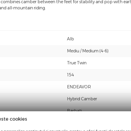
 combines camber between the feet for stability and pop with early r
 and all-mountain riding
.
Alb
Mediu / Medium (4-6)
True Twin
154
ENDEAVOR
Hybrid Camber
Barbati
este cookies
NOU