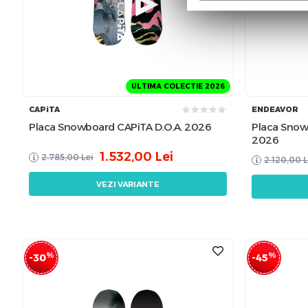
ULTIMA COLECTIE 2026
CAPiTA
ENDEAVOR
Placa Snowboard CAPiTA D.O.A. 2026
Placa Snow
2026
1.532,00
Lei
2.785,00
Lei
2.120,00
L
VEZI VARIANTE
%
%
-30
-45