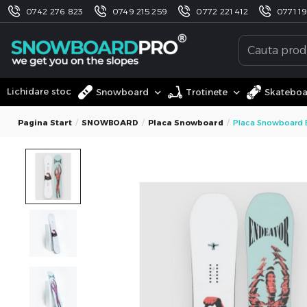
0742 276 823
0749 215 259
0772 221 412
0771 1
Lichidare stoc
Snowboard
Trotinete
Skatebo
Pagina Start
SNOWBOARD
Placa Snowboard
Placa Snowboard 