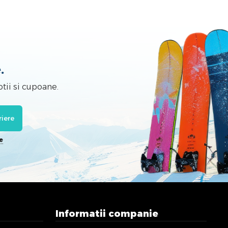
.
tii si cupoane.
riere
e
Informatii companie