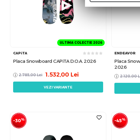
ULTIMA COLECTIE 2026
CAPiTA
ENDEAVOR
Placa Snowboard CAPiTA D.O.A. 2026
Placa Snow
2026
1.532,00
Lei
2.785,00
Lei
2.120,00
L
VEZI VARIANTE
%
%
-30
-45