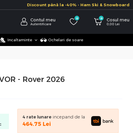
Discount până la -40% - Ham Ski & Snowboard
0
0
Contul meu
Cosul meu
Autentificare
0,00
Lei
Incaltaminte
Ochelari de soare
OR - Rover 2026
4
rate lunare
incepand de la
464.75
Lei
c