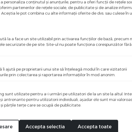
a personaliza conținutul și anunțurile, pentru a oferi funcții de rețele soc
ferim partenerilor de rețele sociale, de publicitate și de analize informaț
u. Aceștia le pot combina cu alte informații oferite de dvs. sau culese în urm
tă la a face un site utilizabil prin activarea funcţiilor de bază, precum 
ele securizate de pe site. Site-ul nu poate funcţiona corespunzător făr
%
-40
ă îi ajută pe proprietarii unui site să înţeleagă modul în care vizitatorii
urile prin colectarea şi raportarea informaţiilor în mod anonim.
 sunt utilizate pentru a-i urmări pe utilizatori de la un site la altul. Int
 şi antrenante pentru utilizatorii individuali, aşadar ele sunt mai valoro
 şi părţile terţe care se ocupă de publicitate.
esare
Accepta selectia
Accepta toate