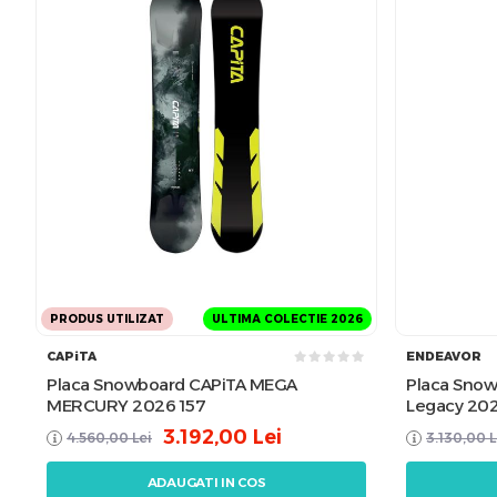
PRODUS UTILIZAT
ULTIMA COLECTIE 2026
CAPiTA
ENDEAVOR
Placa Snowboard CAPiTA MEGA
Placa Sno
MERCURY 2026 157
Legacy 20
3.192,00
Lei
4.560,00
Lei
3.130,00
L
ADAUGATI IN COS