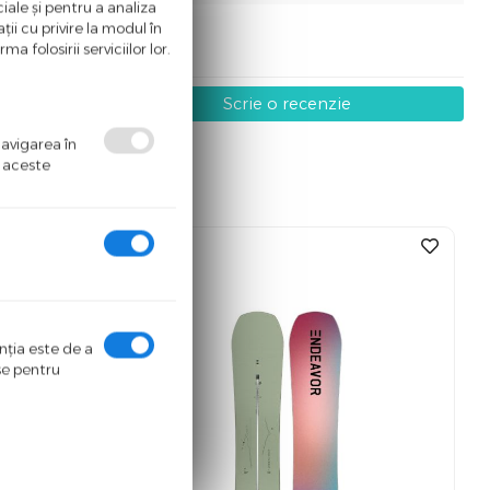
iale și pentru a analiza
ii cu privire la modul în
a folosirii serviciilor lor.
Scrie o recenzie
navigarea în
ă aceste
%
-55
enţia este de a
ase pentru