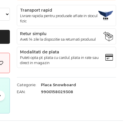
Transport rapid
Livrare rapida pentru produsele aflate in stocul
fizic
Retur simplu
Aveti 14 zile la dispozitie sa returnati produsul
Modalitati de plata
Puteti opta pt. plata cu cardul, plata in rate sau
direct in magazin
Categorie:
Placa Snowboard
EAN:
9900158029308