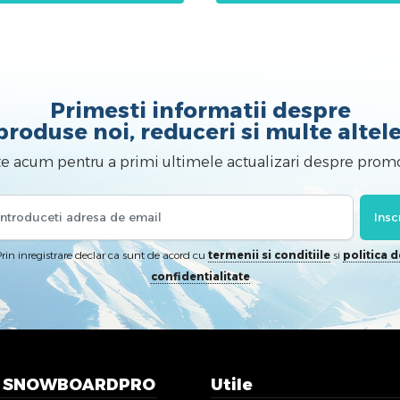
Primesti informatii despre
produse noi, reduceri si multe altele
te acum pentru a primi ultimele actualizari despre promo
Insc
rin inregistrare declar ca sunt de acord cu
termenii si conditiile
si
politica d
confidentialitate
n SNOWBOARDPRO
Utile