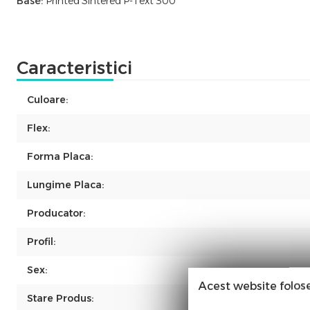
Base:
Printed Sintered P-Text 300
Caracteristici
Culoare:
Flex:
Forma Placa:
Lungime Placa:
Producator:
Profil:
Sex:
Acest website folos
Stare Produs: