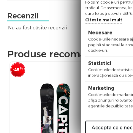
Folosim cookie-uri pentru 
traficul. De asemenea, le o
care folosiți site-ul nostr
Recenzii
Citeste mai mult
Nu au fost găsite recenzii
Necesare
Cookie-urile necesare aju
pagină şi accesul la zon
cookie-uri.
Produse recomandate
Statistici
%
%
-45
-35
Cookie-urile de statistic
interacţionează cu site-
Marketing
Cookie-urile de marketing
afişa anunţuri relevante
agenţiile de puiblicitate
Accepta cele nec