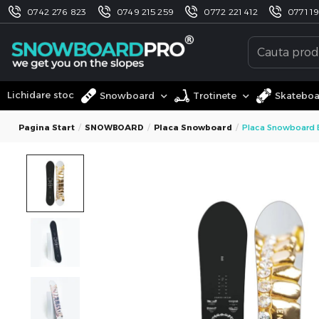
0742 276 823
0749 215 259
0772 221 412
0771 1
Lichidare stoc
Snowboard
Trotinete
Skatebo
Pagina Start
SNOWBOARD
Placa Snowboard
Placa Snowboard 