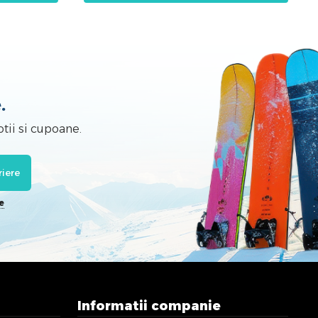
.
tii si cupoane.
riere
e
Informatii companie