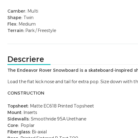
Camber:
Multi
Shape:
Twin
Flex:
Medium
Terrain:
Park / Freestyle
Descriere
The Endeavor Rover Snowboard is a skateboard-inspired sha
Load the flat kick nose and tail for extra pop. Size down with
CONSTRUCTION
Topsheet:
Matte EC618 Printed Topsheet
Mount:
Inserts
Sidewalls:
Smoothride 95A Urethane
Core:
Poplar
Fiberglass:
Bi-axial