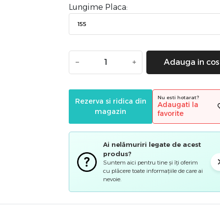
Lungime Placa:
−
+
Adauga in cos
Nu esti hotarat?
Rezerva si ridica din
Adaugati la
magazin
favorite
Ai nelămuriri legate de acest
produs?
Suntem aici pentru tine și îți oferim
cu plăcere toate informațiile de care ai
nevoie.