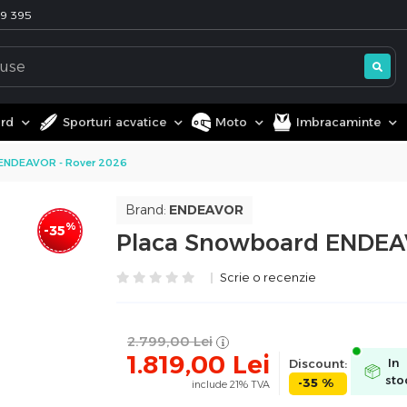
99 395
ard
Sporturi acvatice
Moto
Imbracaminte
ENDEAVOR - Rover 2026
Brand:
ENDEAVOR
%
-35
Placa Snowboard ENDEAV
Scrie o recenzie
2.799,00
Lei
1.819,00
Lei
Discount:
In
sto
-35 %
include 21% TVA