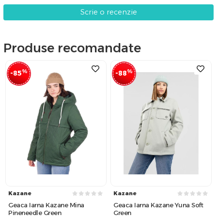
Scrie o recenzie
Produse recomandate
%
%
-85
-88
Kazane
Kazane
Geaca Iarna Kazane Mina
Geaca Iarna Kazane Yuna Soft
Pineneedle Green
Green