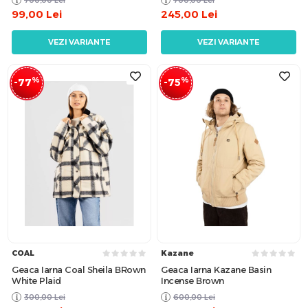
99,00
Lei
245,00
Lei
VEZI VARIANTE
VEZI VARIANTE
%
%
-77
-75
COAL
Kazane
Geaca Iarna Coal Sheila BRown
Geaca Iarna Kazane Basin
White Plaid
Incense Brown
300,00
Lei
600,00
Lei