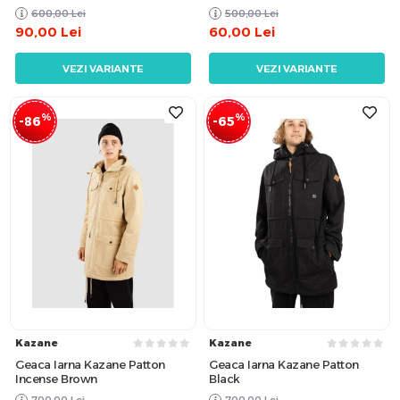
600,00
Lei
500,00
Lei
90,00
Lei
60,00
Lei
VEZI VARIANTE
VEZI VARIANTE
%
%
-86
-65
Kazane
Kazane
Geaca Iarna Kazane Patton
Geaca Iarna Kazane Patton
Incense Brown
Black
700,00
Lei
700,00
Lei