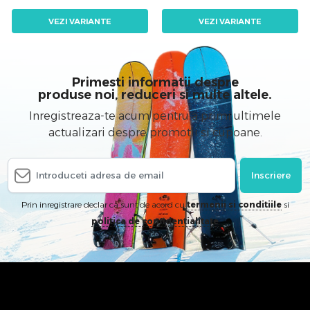
VEZI VARIANTE
VEZI VARIANTE
Primesti informatii despre
produse noi, reduceri si multe altele.
Inregistreaza-te acum pentru a primi ultimele
actualizari despre promotii si cupoane.
Inscriere
Prin inregistrare declar ca sunt de acord cu
termenii si conditiile
si
politica de confidentialitate