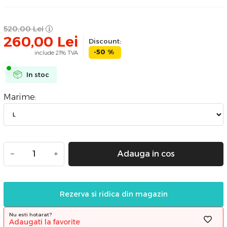
520,00
Lei
260,00
Lei
Discount:
-50 %
include 21% TVA
In stoc
Marime:
−
+
Adauga in cos
Rezerva si ridica din magazin
Nu esti hotarat?
Adaugati la favorite